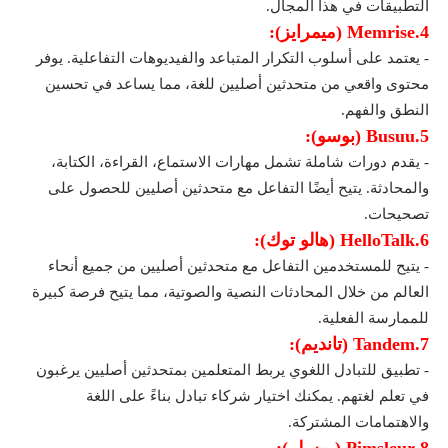
التطبيقات في هذا المجال.
4.Memrise (ميمرايز):
- يعتمد على أسلوب التكرار المتباعد والفيديوهات التفاعلية. يوفر
محتوى واقعي من متحدثين أصليين للغة، مما يساعد في تحسين
النطق والفهم.
5.Busuu (بوسو):
- يقدم دورات شاملة تشمل مهارات الاستماع، القراءة، الكتابة،
والمحادثة. يتيح أيضًا التفاعل مع متحدثين أصليين للحصول على
تصحيحات.
6.HelloTalk (هالو توك):
- يتيح للمستخدمين التفاعل مع متحدثين أصليين من جميع أنحاء
العالم من خلال المحادثات النصية والصوتية، مما يتيح فرصة كبيرة
للممارسة الفعلية.
7.Tandem (تانديم):
- تطبيق للتبادل اللغوي يربط المتعلمين بمتحدثين أصليين يرغبون
في تعلم لغتهم. يمكنك اختيار شركاء تبادل بناءً على اللغة
والاهتمامات المشتركة.
8.Pimsleur (بمسلر):